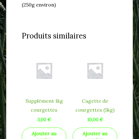
(250g environ)
Produits similaires
Supplément 1kg
Cagette de
courgettes
courgettes (5kg)
3,00
€
10,00
€
Ajouter au
Ajouter au