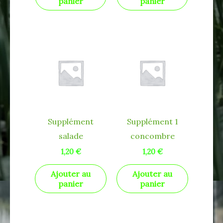
panier
panier
Supplément
Supplément 1
salade
concombre
1,20
€
1,20
€
Ajouter au
Ajouter au
panier
panier