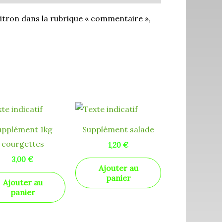
citron dans la rubrique « commentaire »,
upplément 1kg
Supplément salade
courgettes
1,20
€
3,00
€
Ajouter au
panier
Ajouter au
panier