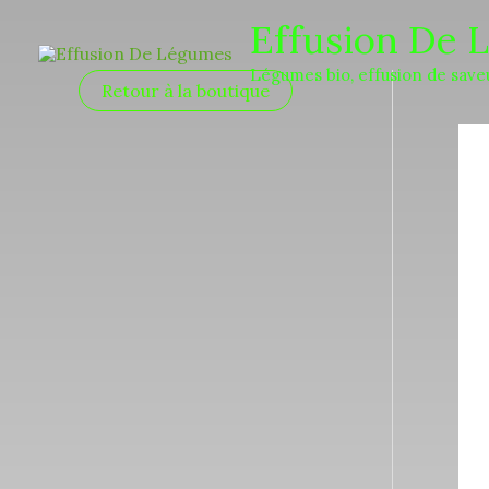
Aller
Effusion De 
au
Légumes bio, effusion de save
contenu
Retour à la boutique