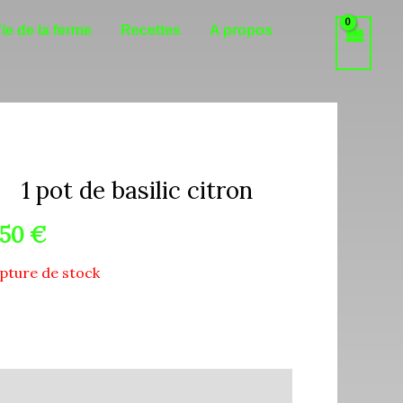
ie de la ferme
Recettes
A propos
1 pot de basilic citron
,50
€
pture de stock