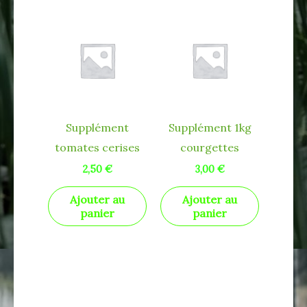
Supplément
Supplément 1kg
tomates cerises
courgettes
2,50
€
3,00
€
Ajouter au
Ajouter au
panier
panier