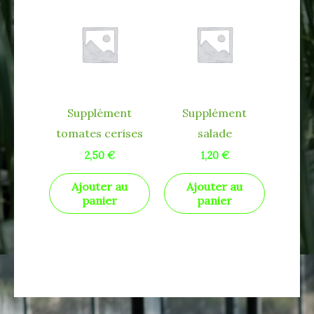
Supplément
Supplément
tomates cerises
salade
2,50
€
1,20
€
Ajouter au
Ajouter au
panier
panier