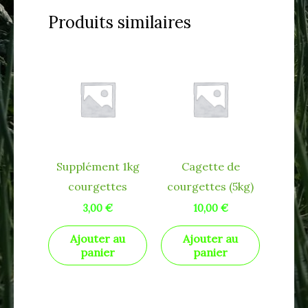
Produits similaires
Supplément 1kg
Cagette de
courgettes
courgettes (5kg)
3,00
€
10,00
€
Ajouter au
Ajouter au
panier
panier