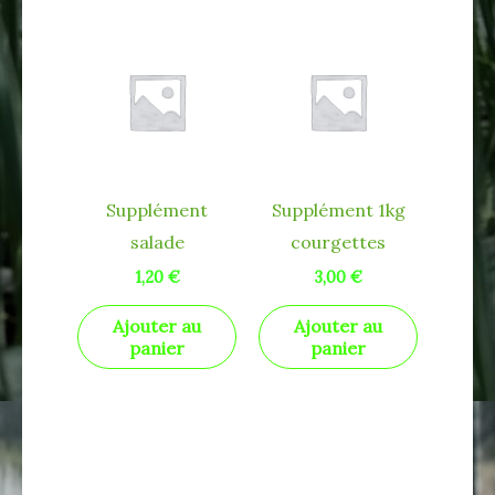
Supplément
Supplément 1kg
salade
courgettes
1,20
€
3,00
€
Ajouter au
Ajouter au
panier
panier