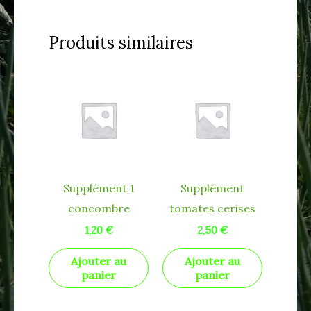
Produits similaires
Supplément 1
Supplément
concombre
tomates cerises
1,20
€
2,50
€
Ajouter au
Ajouter au
panier
panier