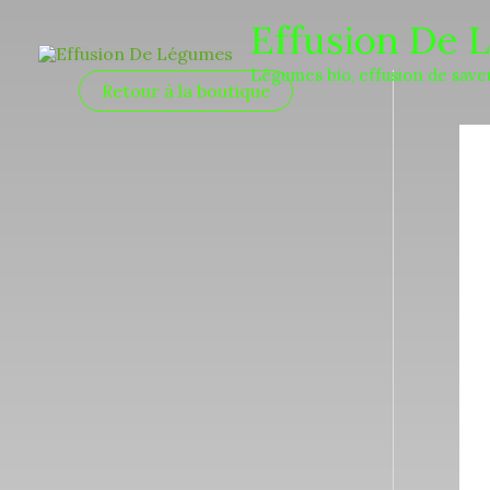
Aller
Effusion De 
au
Légumes bio, effusion de save
contenu
Retour à la boutique