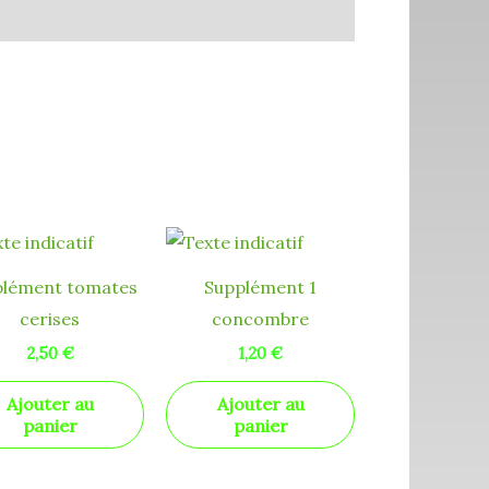
!
plément tomates
Supplément 1
cerises
concombre
2,50
€
1,20
€
Ajouter au
Ajouter au
panier
panier