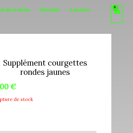
ie de la ferme
Recettes
A propos
Supplément courgettes
rondes jaunes
,00
€
pture de stock