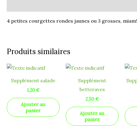
Description
4 petites courgettes rondes jaunes ou 3 grosses, miam
Produits similaires
Supplément salade
Supplément
Sup
betteraves
1,20
€
2,50
€
Ajouter au
panier
Ajouter au
panier